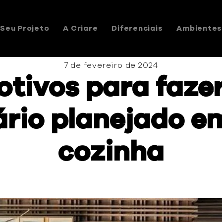
Seu Projeto
A Criare
Diferenciais
Ambiente
7 de fevereiro de 2024
otivos para faze
rio planejado e
cozinha